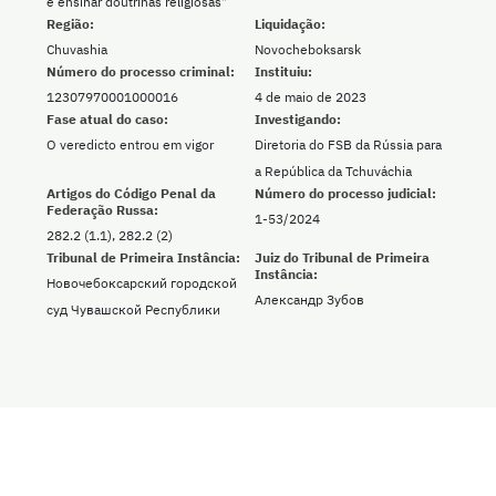
e ensinar doutrinas religiosas"
Região:
Liquidação:
Chuvashia
Novocheboksarsk
Número do processo criminal:
Instituiu:
12307970001000016
4 de maio de 2023
Fase atual do caso:
Investigando:
O veredicto entrou em vigor
Diretoria do FSB da Rússia para
a República da Tchuváchia
Artigos do Código Penal da
Número do processo judicial:
Federação Russa:
1-53/2024
282.2 (1.1), 282.2 (2)
Tribunal de Primeira Instância:
Juiz do Tribunal de Primeira
Instância:
Новочебоксарский городской
Александр Зубов
суд Чувашской Республики