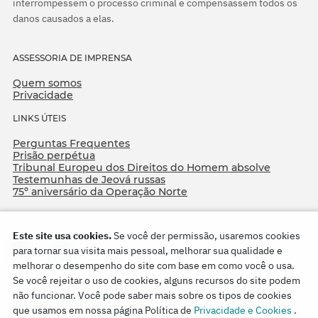
interrompessem o processo criminal e compensassem todos os
danos causados a elas.
ASSESSORIA DE IMPRENSA
Quem somos
Privacidade
LINKS ÚTEIS
Perguntas Frequentes
Prisão perpétua
Tribunal Europeu dos Direitos do Homem absolve
Testemunhas de Jeová russas
75º aniversário da Operação Norte
Este site usa cookies.
Se você der permissão, usaremos cookies
para tornar sua visita mais pessoal, melhorar sua qualidade e
melhorar o desempenho do site com base em como você o usa.
Se você rejeitar o uso de cookies, alguns recursos do site podem
não funcionar. Você pode saber mais sobre os tipos de cookies
Copyright © 2026
que usamos em nossa página Política de
Privacidade e Cookies
.
Watch Tower Bible and Tract Society of Korea.