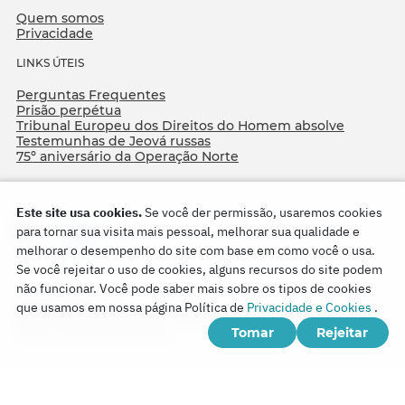
Quem somos
Privacidade
LINKS ÚTEIS
Perguntas Frequentes
Prisão perpétua
Tribunal Europeu dos Direitos do Homem absolve
Testemunhas de Jeová russas
75º aniversário da Operação Norte
Este site usa cookies.
Se você der permissão, usaremos cookies
para tornar sua visita mais pessoal, melhorar sua qualidade e
melhorar o desempenho do site com base em como você o usa.
Se você rejeitar o uso de cookies, alguns recursos do site podem
não funcionar. Você pode saber mais sobre os tipos de cookies
Copyright © 2026
que usamos em nossa página Política de
Privacidade e Cookies
.
Watch Tower Bible and Tract Society of Korea.
Tomar
Rejeitar
Todos os direitos reservados.