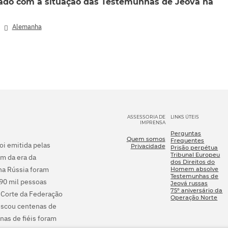
ado com a situação das Testemunhas de Jeová na
,
Alemanha
ASSESSORIA DE
LINKS ÚTEIS
IMPRENSA
Perguntas
Quem somos
Frequentes
foi emitida pelas
Privacidade
Prisão perpétua
Tribunal Europeu
m da era da
dos Direitos do
na Rússia foram
Homem absolve
Testemunhas de
290 mil pessoas
Jeová russas
75º aniversário da
 Corte da Federação
Operação Norte
fiscou centenas de
nas de fiéis foram