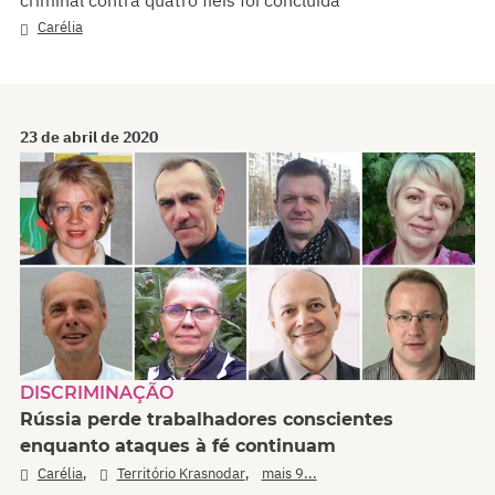
criminal contra quatro fiéis foi concluída
Carélia
23 de abril de 2020
DISCRIMINAÇÃO
Rússia perde trabalhadores conscientes
enquanto ataques à fé continuam
,
,
Carélia
Território Krasnodar
mais 9...