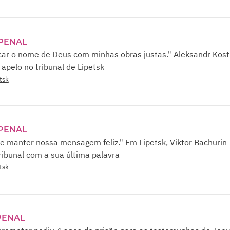
PENAL
icar o nome de Deus com minhas obras justas." Aleksandr Kost
 apelo no tribunal de Lipetsk
tsk
PENAL
 manter nossa mensagem feliz." Em Lipetsk, Viktor Bachurin
tribunal com a sua última palavra
tsk
PENAL