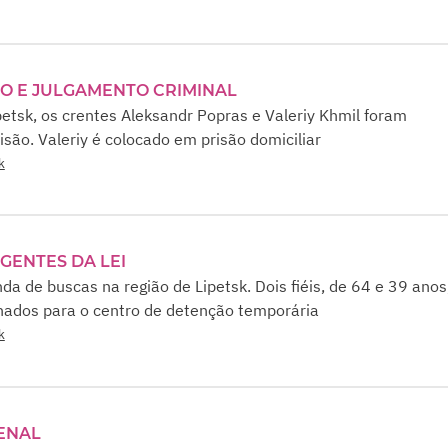
O E JULGAMENTO CRIMINAL
petsk, os crentes Aleksandr Popras e Valeriy Khmil foram
risão. Valeriy é colocado em prisão domiciliar
k
GENTES DA LEI
a de buscas na região de Lipetsk. Dois fiéis, de 64 e 39 anos
ados para o centro de detenção temporária
k
ENAL