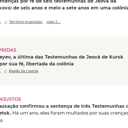
entenças por fé de seis testemunhas de Jeová da
kovo: de seis anos e meio a sete anos em uma colôni
,
,
v
Território Krasnodar
mais 2...
PRIDAS
eyev, a última das Testemunhas de Jeová de Kursk
or sua fé, libertada da colônia
,
Região de Lipetsk
INJUSTOS
assação confirmou a sentença de três Testemunhas 
etsk.
Há um ano, eles foram multados por suas crença
sk