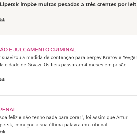
 Lipetsk impõe multas pesadas a três crentes por lei
tsk
ÇÃO E JULGAMENTO CRIMINAL
r suavizou a medida de contenção para Sergey Kretov e Yevge
da cidade de Gryazi. Os fiéis passaram 4 meses em prisão
tsk
PENAL
oa feliz e não tenho nada para corar", foi assim que Artur
ipetsk, começou a sua última palavra em tribunal
tsk