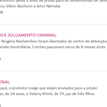
 promotor pediu 4 anos de prisão para as testemunhas de Jeo
ov, Viktor Bachurin e Artur Netreba
tsk
O E JULGAMENTO CRIMINAL
 Yevgeny Reshetnikov foram libertados do centro de detenção
risão domiciliária. Crentes passaram cerca de 8 meses atrás
k
ENAL
yazi, o promotor exige que sejam enviados para a prisão
, de 54 anos, e Valeriy Khmil, de 39, pai de três filhos
k