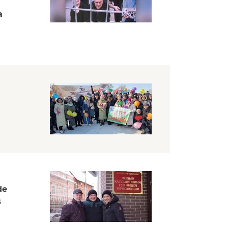
a
de
s