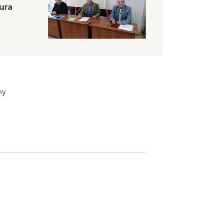
tura
ny