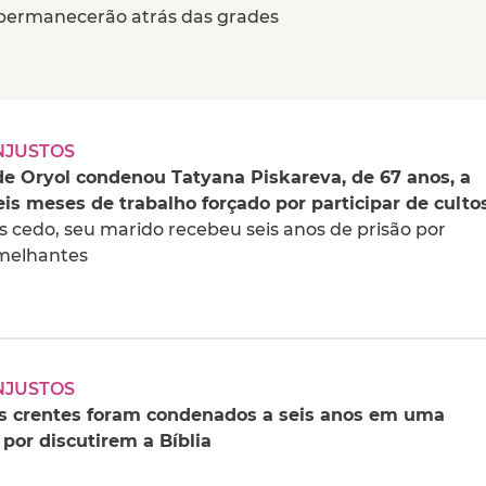
 permanecerão atrás das grades
NJUSTOS
de Oryol condenou Tatyana Piskareva, de 67 anos, a
eis meses de trabalho forçado por participar de culto
s cedo, seu marido recebeu seis anos de prisão por
melhantes
NJUSTOS
ês crentes foram condenados a seis anos em uma
 por discutirem a Bíblia