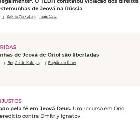
legalmente". O TEDH constatou violação dos direitos
estemunhas de Jeová na Rússia
,
,
Sakha (Yakutia)
mais 12...
RIDAS
nhas de Jeová de Oriol são libertadas
,
,
Região de Kaluga
Região de Kirov
NJUSTOS
çado pela fé em Jeová Deus.
Um recurso em Oriol
eredicto contra Dmitriy Ignatov