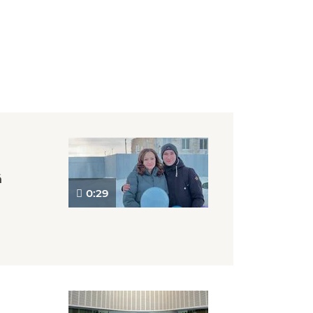
á
0:29