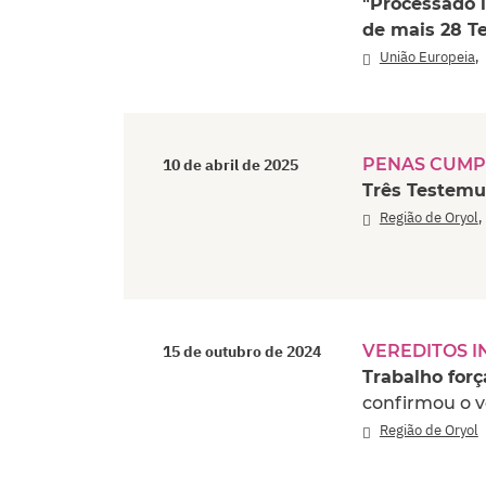
"Processado i
de mais 28 T
União Europeia
PENAS CUMP
10 de abril de 2025
Três Testemu
Região de Oryol
VEREDITOS I
15 de outubro de 2024
Trabalho for
confirmou o v
Região de Oryol