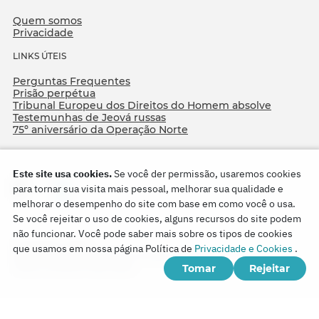
Quem somos
Privacidade
LINKS ÚTEIS
Perguntas Frequentes
Prisão perpétua
Tribunal Europeu dos Direitos do Homem absolve
Testemunhas de Jeová russas
75º aniversário da Operação Norte
Este site usa cookies.
Se você der permissão, usaremos cookies
para tornar sua visita mais pessoal, melhorar sua qualidade e
melhorar o desempenho do site com base em como você o usa.
Se você rejeitar o uso de cookies, alguns recursos do site podem
não funcionar. Você pode saber mais sobre os tipos de cookies
Copyright © 2026
que usamos em nossa página Política de
Privacidade e Cookies
.
Watch Tower Bible and Tract Society of Korea.
Tomar
Rejeitar
Todos os direitos reservados.