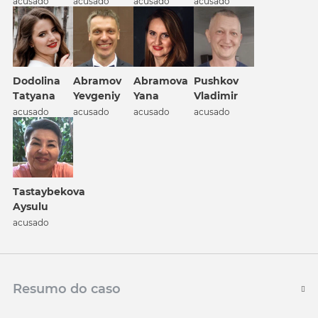
acusado
acusado
acusado
acusado
Dodolina
Abramov
Abramova
Pushkov
Tatyana
Yevgeniy
Yana
Vladimir
acusado
acusado
acusado
acusado
Tastaybekova
Aysulu
acusado
Resumo do caso