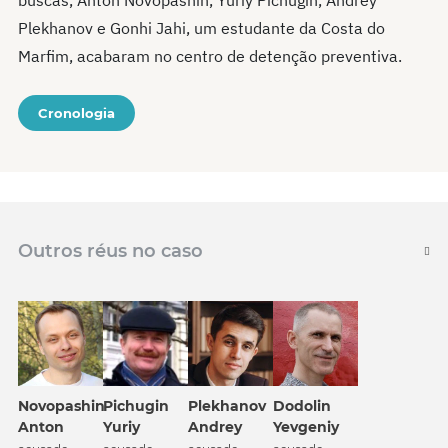
buscas, Anton Novopashin, Yuriy Pichugin, Andrey
Plekhanov e Gonhi Jahi, um estudante da Costa do
Marfim, acabaram no centro de detenção preventiva.
Cronologia
Outros réus no caso
Plekhanov
Dodolin
Novopashin
Pichugin
Andrey
Yevgeniy
Anton
Yuriy