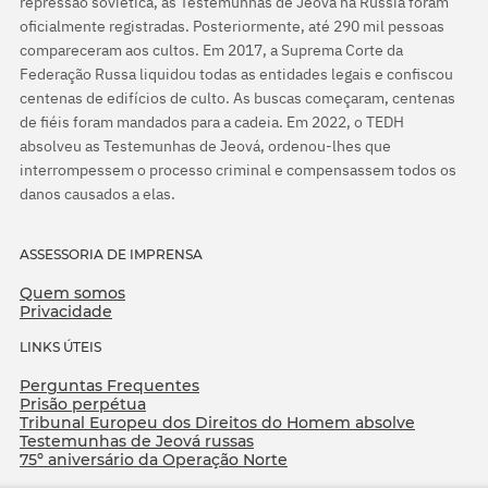
repressão soviética, as Testemunhas de Jeová na Rússia foram
oficialmente registradas. Posteriormente, até 290 mil pessoas
compareceram aos cultos. Em 2017, a Suprema Corte da
Federação Russa liquidou todas as entidades legais e confiscou
centenas de edifícios de culto. As buscas começaram, centenas
de fiéis foram mandados para a cadeia. Em 2022, o TEDH
absolveu as Testemunhas de Jeová, ordenou-lhes que
interrompessem o processo criminal e compensassem todos os
danos causados a elas.
ASSESSORIA DE IMPRENSA
Quem somos
Privacidade
LINKS ÚTEIS
Perguntas Frequentes
Prisão perpétua
Tribunal Europeu dos Direitos do Homem absolve
Testemunhas de Jeová russas
75º aniversário da Operação Norte