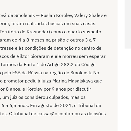
vá de Smolensk — Ruslan Korolev, Valery Shalev e
erior, foram realizadas buscas em suas casas.
erritório de Krasnodar) como o quarto suspeito
saram de 4 a 8 meses na prisão e outros 3 a 7
stresse e às condições de detenção no centro de
acos de Viktor pioraram e ele morreu sem esperar
 termos da Parte 1 do Artigo 282.2 do Código
o pelo FSB da Rússia na região de Smolensk. No
k, o promotor pediu à juíza Marina Masalskaya que
r 8 anos, e Korolev por 9 anos por discutir
, um juiz os considerou culpados, mas os
 6 a 6,5 anos. Em agosto de 2021, o Tribunal de
tes. O tribunal de cassação confirmou as decisões