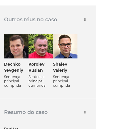
Outros réus no caso
Dechko
Korolev
Shalev
Yevgeniy
Ruslan
Valeriy
Sentença
Sentença
Sentença
principal
principal
principal
cumprida
cumprida
cumprida
Resumo do caso
Região: