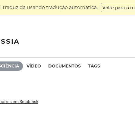
oi traduzida usando tradução automática.
Volte para o r
SSIA
SCIÊNCIA
VÍDEO
DOCUMENTOS
TAGS
 outros em Smolensk