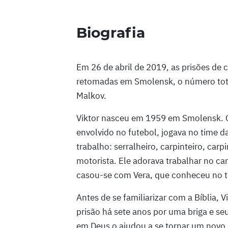
Biografia
Em 26 de abril de 2019, as prisões de 
retomadas em Smolensk, o número total
Malkov.
Viktor nasceu em 1959 em Smolensk. Q
envolvido no futebol, jogava no time d
trabalho: serralheiro, carpinteiro, carp
motorista. Ele adorava trabalhar no c
casou-se com Vera, que conheceu no t
Antes de se familiarizar com a Bíblia, V
prisão há sete anos por uma briga e se
em Deus o ajudou a se tornar um novo