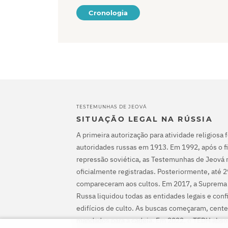
Cronologia
TESTEMUNHAS DE JEOVÁ
SITUAÇÃO LEGAL NA RÚSSIA
A primeira autorização para atividade religiosa 
autoridades russas em 1913. Em 1992, após o fi
repressão soviética, as Testemunhas de Jeová 
oficialmente registradas. Posteriormente, até 
compareceram aos cultos. Em 2017, a Suprema
Russa liquidou todas as entidades legais e con
edifícios de culto. As buscas começaram, cente
mandados para a cadeia. Em 2022, o TEDH abs