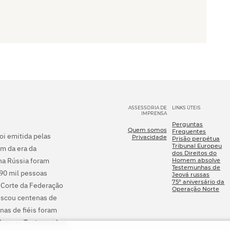
ASSESSORIA DE
LINKS ÚTEIS
IMPRENSA
Perguntas
Quem somos
Frequentes
foi emitida pelas
Privacidade
Prisão perpétua
Tribunal Europeu
m da era da
dos Direitos do
na Rússia foram
Homem absolve
Testemunhas de
290 mil pessoas
Jeová russas
75º aniversário da
 Corte da Federação
Operação Norte
fiscou centenas de
nas de fiéis foram
olveu as Testemunhas