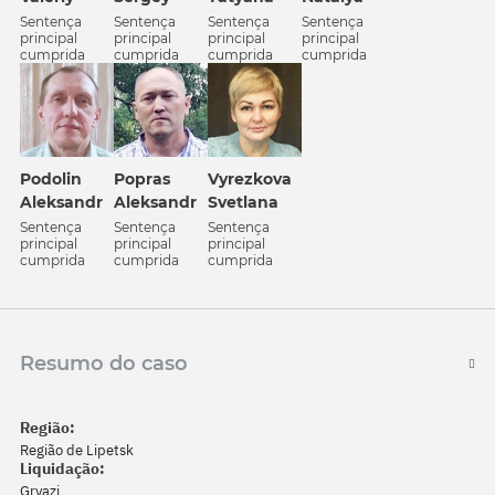
Sentença
Sentença
Sentença
Sentença
principal
principal
principal
principal
cumprida
cumprida
cumprida
cumprida
Podolin
Popras
Vyrezkova
Aleksandr
Aleksandr
Svetlana
Sentença
Sentença
Sentença
principal
principal
principal
cumprida
cumprida
cumprida
Resumo do caso
Região:
Região de Lipetsk
Liquidação:
Gryazi