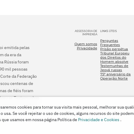
ASSESSORIA DE
LINKS ÚTEIS
IMPRENSA
Perguntas
Quem somos
Frequentes
foi emitida pelas
Privacidade
Prisão perpétua
Tribunal Europeu
m da era da
dos Direitos do
na Rússia foram
Homem absolve
Testemunhas de
290 mil pessoas
Jeová russas
75º aniversário da
 Corte da Federação
Operação Norte
fiscou centenas de
nas de fiéis foram
olveu as Testemunhas
processo criminal e
saremos cookies para tornar sua visita mais pessoal, melhorar sua qual
.
usa. Se você rejeitar o uso de cookies, alguns recursos do site podem
s que usamos em nossa página Política de
Privacidade e Cookies
.