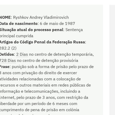
NOME
:
Ryshkov Andrey Vladimirovich
Data de nascimento
:
6 de maio de 1987
Situação atual do processo penal
:
Sentença
principal cumprida
Artigos do Código Penal da Federação Russa
:
282.2 (2)
Detidos
:
2 Dias
no centro de detenção temporária,
728 Dias
no centro de detenção provisória
Frase
:
punição sob a forma de prisão pelo prazo de
3 anos com privação do direito de exercer
atividades relacionadas com a colocação de
recursos e outros materiais em redes públicas de
informação e telecomunicações, incluindo a
Internet, pelo prazo de 3 anos, com restrição da
liberdade por um período de 6 meses com
cumprimento de pena de prisão em colónia