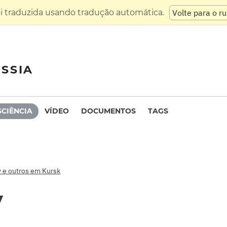
oi traduzida usando tradução automática.
Volte para o r
SSIA
SCIÊNCIA
VÍDEO
DOCUMENTOS
TAGS
 e outros em Kursk
y