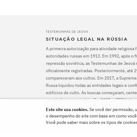
TESTEMUNHAS DE JEOVÁ
SITUAÇÃO LEGAL NA RÚSSIA
A primeira autorização para atividade religiosa 
autoridades russas em 1913. Em 1992, após o fi
repressão soviética, as Testemunhas de Jeová 
oficialmente registradas. Posteriormente, até 
compareceram aos cultos. Em 2017, a Suprema
Russa liquidou todas as entidades legais e con
edifícios de culto. As buscas começaram, cente
mandados para a cadeia. Em 2022, o TEDH abs
de Jeová, ordenou-lhes que interrompessem o 
Este site usa cookies.
Se você der permissão, u
compensassem todos os danos causados a elas
o desempenho do site com base em como você o 
Você pode saber mais sobre os tipos de cookie