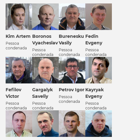
Kim Artem
Boronos
Burenesku
Fedin
Vyacheslav
Vasily
Evgeny
Pessoa
condenada
Pessoa
Pessoa
Pessoa
condenada
condenada
condenada
Fefilov
Gargalyk
Petrov Igor
Kayryak
Victor
Saveliy
Evgeny
Pessoa
condenada
Pessoa
Pessoa
Pessoa
condenada
condenada
condenada