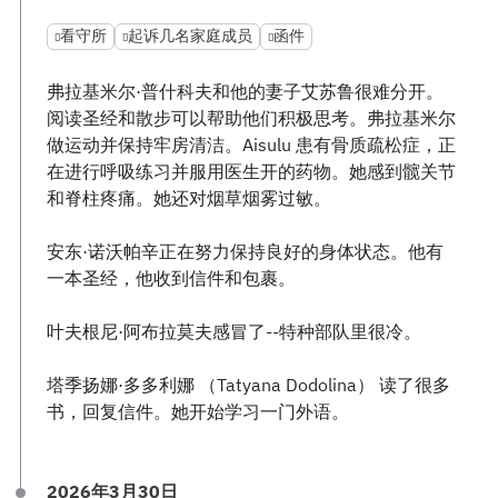
看守所
起诉几名家庭成员
函件
弗拉基米尔·普什科夫和他的妻子艾苏鲁很难分开。
阅读圣经和散步可以帮助他们积极思考。弗拉基米尔
做运动并保持牢房清洁。Aisulu 患有骨质疏松症，正
在进行呼吸练习并服用医生开的药物。她感到髋关节
和脊柱疼痛。她还对烟草烟雾过敏。
安东·诺沃帕辛正在努力保持良好的身体状态。他有
一本圣经，他收到信件和包裹。
叶夫根尼·阿布拉莫夫感冒了--特种部队里很冷。
塔季扬娜·多多利娜 （Tatyana Dodolina） 读了很多
书，回复信件。她开始学习一门外语。
2026年3月30日