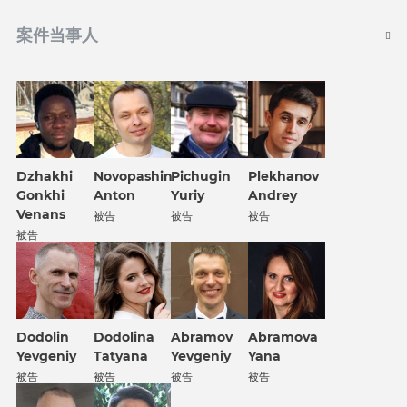
案件当事人
Plekhanov
Dzhakhi
Novopashin
Pichugin
Andrey
Gonkhi
Anton
Yuriy
Venans
被告
被告
被告
被告
Dodolin
Dodolina
Abramov
Abramova
Yevgeniy
Tatyana
Yevgeniy
Yana
被告
被告
被告
被告