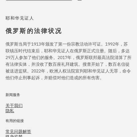
耶和华见证人
俄罗斯的法律状况
俄罗斯当局于1913年颁发了第一份宗教活动许可证。1992年，苏
联镇压时代结束后，耶和华见证人在俄罗斯正式注册。随后，多达
29万人参加了他们的服务。2017年，俄罗斯联邦最高法院清算了所
有法律实体，并没收了数百座礼拜建筑。搜查开始了，数百名信徒
被送进监狱。2022年，欧洲人权法院宣判耶和华见证人无罪，命令
他们停止刑事起诉，并赔偿对他们造成的所有伤害。
新闻服务
关于我们
隐私
有用的链接
常见问题解答
终身监禁