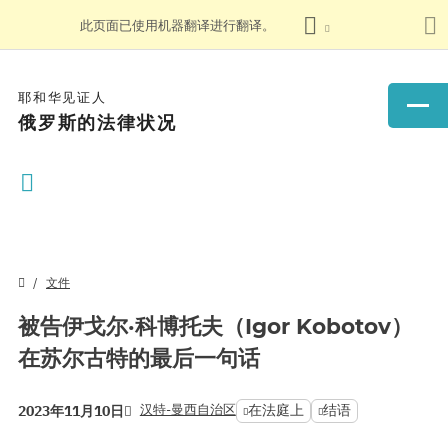
此页面已使用机器翻译进行翻译。
耶和华见证人
俄罗斯的法律状况
文件
被告伊戈尔·科博托夫（Igor Kobotov）
在苏尔古特的最后一句话
汉特-曼西自治区
在法庭上
结语
2023年11月10日