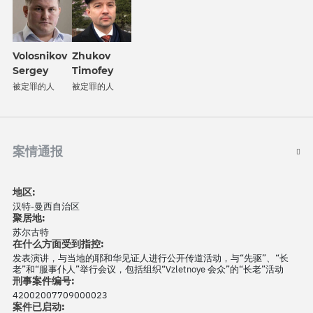
Volosnikov
Zhukov
Sergey
Timofey
被定罪的人
被定罪的人
案情通报
地区:
汉特-曼西自治区
聚居地:
苏尔古特
在什么方面受到指控:
发表演讲，与当地的耶和华见证人进行公开传道活动，与“先驱”、“长
老”和“服事仆人”举行会议，包括组织“Vzletnoye 会众”的“长老”活动
刑事案件编号:
42002007709000023
案件已启动: