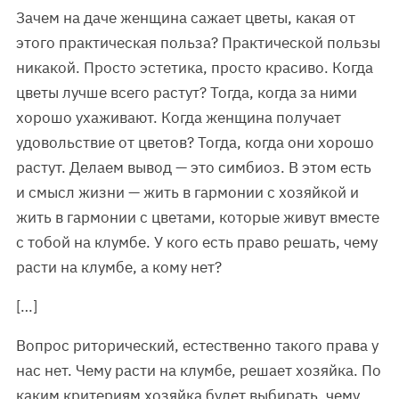
Зачем на даче женщина сажает цветы, какая от
этого практическая польза? Практической пользы
никакой. Просто эстетика, просто красиво. Когда
цветы лучше всего растут? Тогда, когда за ними
хорошо ухаживают. Когда женщина получает
удовольствие от цветов? Тогда, когда они хорошо
растут. Делаем вывод — это симбиоз. В этом есть
и смысл жизни — жить в гармонии с хозяйкой и
жить в гармонии с цветами, которые живут вместе
с тобой на клумбе. У кого есть право решать, чему
расти на клумбе, а кому нет?
[…]
Вопрос риторический, естественно такого права у
нас нет. Чему расти на клумбе, решает хозяйка. По
каким критериям хозяйка будет выбирать, чему