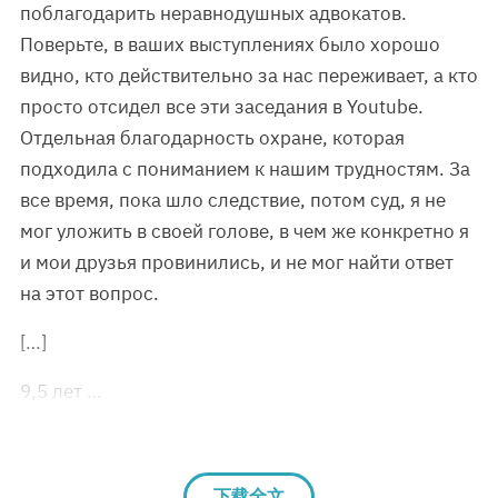
поблагодарить неравнодушных адвокатов.
Поверьте, в ваших выступлениях было хорошо
видно, кто действительно за нас переживает, а кто
просто отсидел все эти заседания в Youtube.
Отдельная благодарность охране, которая
подходила с пониманием к нашим трудностям. За
все время, пока шло следствие, потом суд, я не
мог уложить в своей голове, в чем же конкретно я
и мои друзья провинились, и не мог найти ответ
на этот вопрос.
[…]
9,5 лет …
下载全文