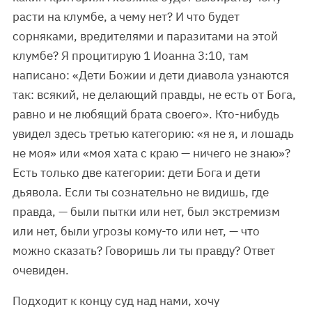
расти на клумбе, а чему нет? И что будет
сорняками, вредителями и паразитами на этой
клумбе? Я процитирую 1 Иоанна 3:10, там
написано: «Дети Божии и дети диавола узнаются
так: всякий, не делающий правды, не есть от Бога,
равно и не любящий брата своего». Кто-нибудь
увидел здесь третью категорию: «я не я, и лошадь
не моя» или «моя хата с краю — ничего не знаю»?
Есть только две категории: дети Бога и дети
дьявола. Если ты сознательно не видишь, где
правда, — были пытки или нет, был экстремизм
или нет, были угрозы кому-то или нет, — что
можно сказать? Говоришь ли ты правду? Ответ
очевиден.
Подходит к концу суд над нами, хочу