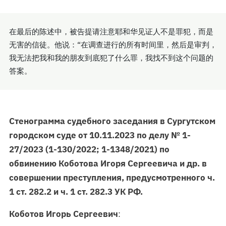
在最后的陈述中，被告提请注意耶和华见证人不是罪犯，而是
无害的信徒。他说：“在调查进行的所有时间里，然后是审判，
我无法把我和我的朋友到底犯了什么罪，我找不到这个问题的
答案。
Стенограмма судебного заседания в Сургутском
городском суде от 10.11.2023 по делу № 1-
27/2023 (1-130/2022; 1-1348/2021) по
обвинению Коботова Игоря Сергеевича и др. в
совершении преступления, предусмотренного ч.
1 ст. 282.2 и ч. 1 ст. 282.3 УК РФ.
Коботов Игорь Сергеевич
: