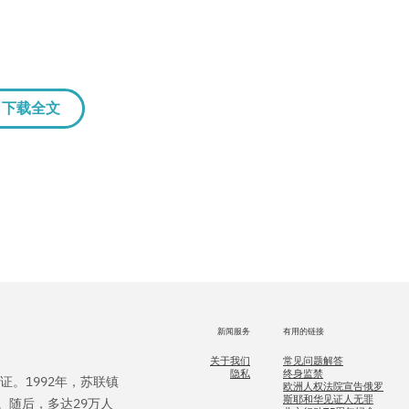
下载全文
新闻服务
有用的链接
关于我们
常见问题解答
隐私
终身监禁
证。1992年，苏联镇
欧洲人权法院宣告俄罗
斯耶和华见证人无罪
。随后，多达29万人