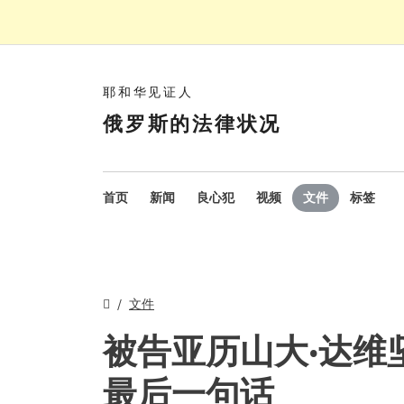
耶和华见证人
俄罗斯的法律状况
首页
新闻
良心犯
视频
文件
标签
文件
被告亚历山大·达维
最后一句话