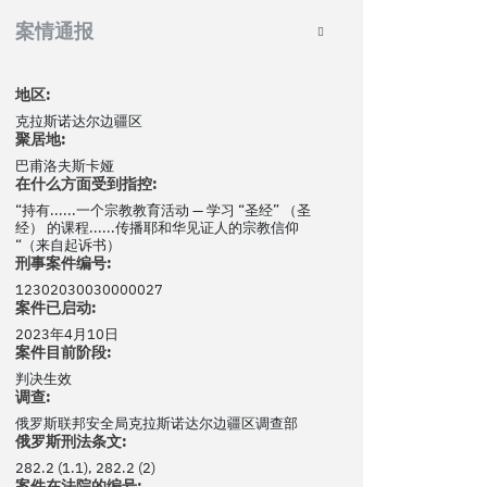
案情通报
地区:
克拉斯诺达尔边疆区
聚居地:
巴甫洛夫斯卡娅
在什么方面受到指控:
“持有......一个宗教教育活动 — 学习 “圣经” （圣
经） 的课程......传播耶和华见证人的宗教信仰
“（来自起诉书）
刑事案件编号:
12302030030000027
案件已启动:
2023年4月10日
案件目前阶段:
判决生效
调查:
俄罗斯联邦安全局克拉斯诺达尔边疆区调查部
俄罗斯刑法条文:
282.2 (1.1), 282.2 (2)
案件在法院的编号: