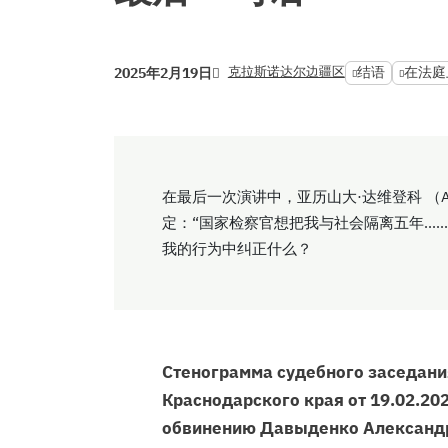
克拉斯诺达尔边疆区
结语
在法庭
2025年2月19日
在最后一次演讲中，亚历山大·达维登科 （Alek
定：“国家检察官想把我与社会隔离五年.....
我的行为中纠正什么？
Стенограмма судебного заседани
Краснодарского края от 19.02.202
обвинению Давыденко Александр