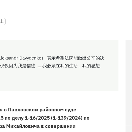
上
sandr Davydenko） 表示希望法院能做出公平的决
.仅仅因为我是信徒......我必须在我的生活、我的思想、
я в Павловском районном суде
5 по делу 1-16/2025 (1-139/2024) по
а Михайловича в совершении