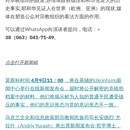
对宗教组织的政策;苏维埃政权镇压耶和华见证人的历
史事实;耶和华见证人在世界（欧洲、亚洲）的现状;媒
体在塑造公众对宗教组织的看法方面的作用。
可以通过WhatsApp向演讲者提问，电话：+
38（063）041-71-49
。
点击打开新闻稿
莫斯科时间
4月9日11：00
，将在基辅的Ukrinform新
闻中心举行在线新闻发布会，届时将公开解密的克格勃
档案中的材料。他们将揭示鲜为人知的普通平民遭受镇
压的事实，他们的意识形态与党的意识形态不一致。
乌克兰文化和信息政策部宗教和民族司司长安德烈·尤
拉什（Andriy Yurash）将出席新闻发布会;哲学博士，