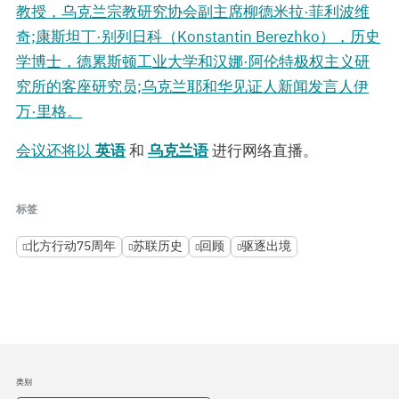
教授，乌克兰宗教研究协会副主席柳德米拉·菲利波维
奇;康斯坦丁·别列日科（Konstantin Berezhko），历史
学博士，德累斯顿工业大学和汉娜·阿伦特极权主义研
究所的客座研究员;乌克兰耶和华见证人新闻发言人伊
万·里格。
会议还将以
英语
和
乌克兰语
进行网络直播。
标签
北方行动75周年
苏联历史
回顾
驱逐出境
类别