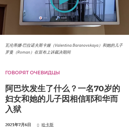
0
seconds
瓦伦蒂娜·巴拉诺夫斯卡娅（Valentina Baranovskaya）和她的儿子
of
0
罗曼（Roman）在宣布上诉裁决期间
seconds
ГОВОРЯТ ОЧЕВИДЦЫ
阿巴坎发生了什么？一名70岁的
妇女和她的儿子因相信耶和华而
入狱
2021年7月6日
哈卡斯