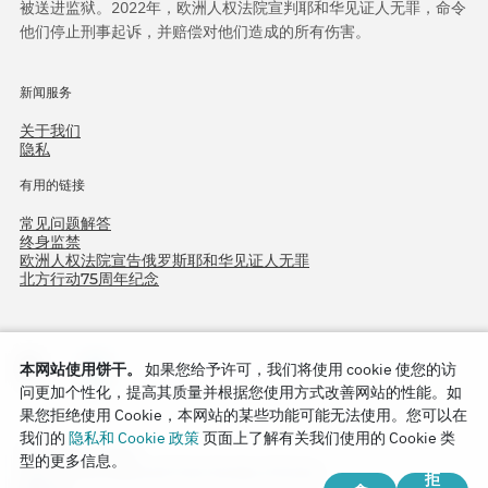
被送进监狱。2022年，欧洲人权法院宣判耶和华见证人无罪，命令
他们停止刑事起诉，并赔偿对他们造成的所有伤害。
新闻服务
关于我们
隐私
有用的链接
常见问题解答
终身监禁
欧洲人权法院宣告俄罗斯耶和华见证人无罪
北方行动75周年纪念
本网站使用饼干。
如果您给予许可，我们将使用 cookie 使您的访
问更加个性化，提高其质量并根据您使用方式改善网站的性能。如
果您拒绝使用 Cookie，本网站的某些功能可能无法使用。您可以在
我们的
隐私和 Cookie 政策
页面上了解有关我们使用的 Cookie 类
Copyright © 2026
型的更多信息。
Watch Tower Bible and Tract Society of Korea.
拒