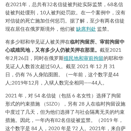
在2021年，总共有32名信徒被判处实际监禁，68名信
徒被判处缓刑，10人被判处罚款。在一个案例中，没有
对信徒的死亡施加任何惩罚。据了解，至少有两名信徒
现在居住在俄罗斯境外，他们被
缺席判处
监禁。
有多少耶和华见证人被关押在
临时拘留所、审前拘留中
心或殖民地，又有多少人仍被关押在那里。
截至2021
年2月26日，同时在俄罗斯
殖民地和审前拘留
的耶和华
见证人人数首次超过50人。截至 2021 年 12 月 31
日，仍有 76 人身陷囹圄。（一年前，这个数字是44
人;2019年12月，入狱人数完全相同——44人。
2021 年，对 54 名信徒（包括 6 名女性）选择了拘留
形式的约束措施 （SIZO），另有 28 人在临时拘留设施
中度过了几天，但为他们选择了与社会隔离无关的约束
措施。因此，一年内有82名信徒被监禁。（2019 年，
这个数字是 84 人，2020 年是 72 人。2021年，来自萨