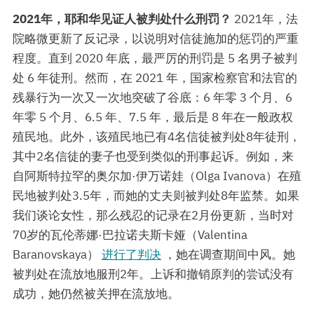
2021年，耶和华见证人被判处什么刑罚？
2021年，法
院略微更新了反记录，以说明对信徒施加的惩罚的严重
程度。直到 2020 年底，最严厉的刑罚是 5 名男子被判
处 6 年徒刑。然而，在 2021 年，国家检察官和法官的
残暴行为一次又一次地突破了谷底：6 年零 3 个月、6
年零 5 个月、6.5 年、7.5 年，最后是 8 年在一般政权
殖民地。此外，该殖民地已有4名信徒被判处8年徒刑，
其中2名信徒的妻子也受到类似的刑事起诉。例如，来
自阿斯特拉罕的奥尔加·伊万诺娃（Olga Ivanova）在殖
民地被判处3.5年，而她的丈夫则被判处8年监禁。如果
我们谈论女性，那么残忍的记录在2月份更新，当时对
70岁的瓦伦蒂娜·巴拉诺夫斯卡娅（Valentina
Baranovskaya）
进行了判决
，她在调查期间中风。她
被判处在流放地服刑2年。上诉和撤销原判的尝试没有
成功，她仍然被关押在流放地。