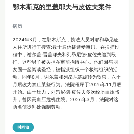
鄂木斯克的里盖耶夫与皮佐夫案件
病历
2024年3月，在鄂木斯克，执法人员对耶和华见证
人住所进行了搜查;数十名信徒遭受审讯。在搜捕过
程中，谢尔盖·雷盖耶夫和列昂尼德·皮佐夫遭到殴
打。这些男子被关押在审前拘留中心。他们因与朋
友圈一起阅读圣经，被指派组织一个极端组织的活
动。同年8月，谢尔盖和列昂尼德被转为软禁，六个
月后改为禁止某些行为。法院程序于2025年11月底
开始。由于压力，列昂尼德·皮佐夫多次经历血压骤
升，曾因高血压危机住院。2026年3月，法院对这
两名信徒判处强制劳动。
时间轴