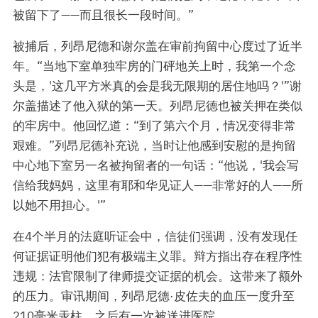
被留下了——而且很长一段时间。”
被捕后，列昂尼德和谢尔盖在审前拘留中心度过了近半
年。“当地下室单独牢房的门砰地关上时，我第一个念
头是，'这几平方米真的会是我无限期的居住地吗？'”谢
尔盖描述了他入狱的第一天。列昂尼德也被关押在类似
的牢房中。他回忆道：“到了第六个月，情况变得非常
艰难。”列昂尼德补充说，当时让他感到安慰的是拘留
中心地下室另一名被拘留者的一句话：“他说，'我会写
信给我妈妈，这里有耶和华见证人——非常好的人——所
以她不用担心。'”
在4个半月的法庭听证会中，信徒们强调，没有发现任
何证据证明他们犯有极端主义罪。辩方指出存在程序性
违规：法官限制了律师提交证据的机会。这带来了额外
的压力。审讯期间，列昂尼德·皮佐夫的血压一度升至
210毫米汞柱，之后有一次被送进医院。