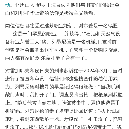
动
。亚历山大·鲍罗丁法官认为他们与朋友们的读经会
面和对耶和华上帝的信仰是极端主义活动。
两位信徒都接受过建筑职业培训。谢尔盖是一名锡匠
——这是一门罕见的职业——并获得了“石油和天然气设
备行业荣誉工人”奖。列昂尼德是一名机械师;被捕前，
他曾是社会服务出租车司机，并管理一个货物取货点。
两人都有家庭;谢尔盖和妻子育有一子。
对雷加耶夫和皮日夫的刑事起诉始于2024年3月，当时
进行了搜查和审讯，信徒们称这些搜查伴随着使用武
力。列昂尼德对搜寻的早晨记忆得很细微：“当我听到
敲门声时，我打开了门。调查员掏出枪，把枪顶到我脸
上。“随后他被摔倒在地，脸部被击中，逼迫他透露手
机密码。列昂尼德的妻子塔季扬娜回忆道：“我下班回
来时，看到东西散落一地。牙刷没了，毛巾没了，拖鞋
也没了......那时我才意识到他们把列昂尼德带走了。我