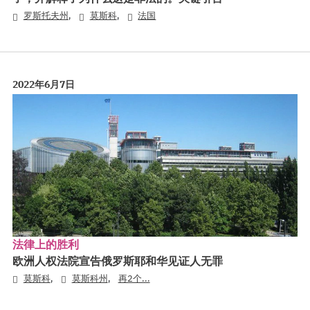
,
,
罗斯托夫州
莫斯科
法国
2022年6月7日
法律上的胜利
欧洲人权法院宣告俄罗斯耶和华见证人无罪
,
,
莫斯科
莫斯科州
再2个...