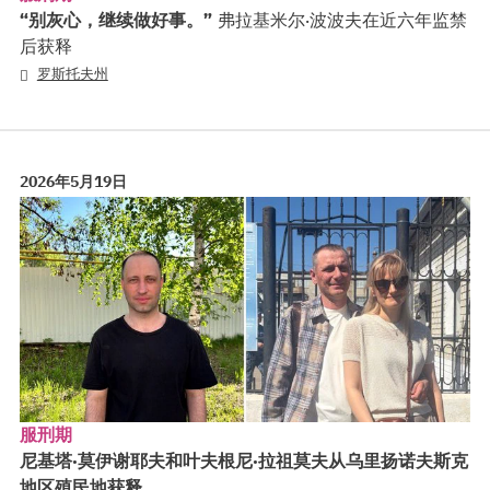
“别灰心，继续做好事。”
弗拉基米尔·波波夫在近六年监禁
后获释
罗斯托夫州
2026年5月19日
服刑期
尼基塔·莫伊谢耶夫和叶夫根尼·拉祖莫夫从乌里扬诺夫斯克
地区殖民地获释