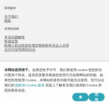
新闻服务
关于我们
隐私
有用的链接
常见问题解答
终身监禁
欧洲人权法院宣告俄罗斯耶和华见证人无罪
北方行动75周年纪念
本网站使用饼干。
如果您给予许可，我们将使用 cookie 使您的访
问更加个性化，提高其质量并根据您使用方式改善网站的性能。如
果您拒绝使用 Cookie，本网站的某些功能可能无法使用。您可以在
我们的
隐私和 Cookie 政策
页面上了解有关我们使用的 Cookie 类
Copyright © 2026
型的更多信息。
Watch Tower Bible and Tract Society of Korea.
拒
拿
版权所有.
绝