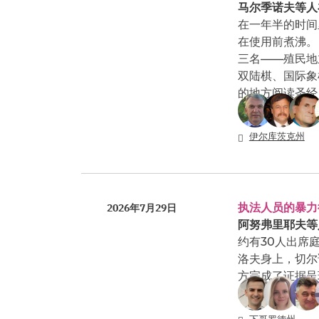
马尔季诺夫等人
在一年半的时间
在使用前煮沸。
三名——殖民地
双陆棋、国际象
的地方阅读圣经
伊尔库茨克州
执法人员的暴力
2026年7月29日
阿努弗里耶夫等
约有30人出席
洛夫身上，切尔
方完成了证据呈