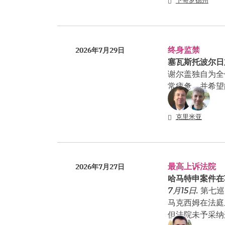
下哥罗德州
终身监禁
2026年7月29日
塞瓦斯托波尔日
谢尔盖独自为全
常疲惫，并希望
克里米亚
最高上诉法院
2026年7月27日
哈马特申案件在
7月15日.
第七巡
马克西姆在法庭
但法院未予采纳