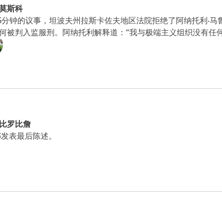
莫斯科
15分钟的议事，坦波夫州拉斯卡佐夫地区法院拒绝了阿纳托利·马
何被判入监服刑。阿纳托利解释道：“我与极端主义组织没有任
比罗比詹
娜发表最后陈述。