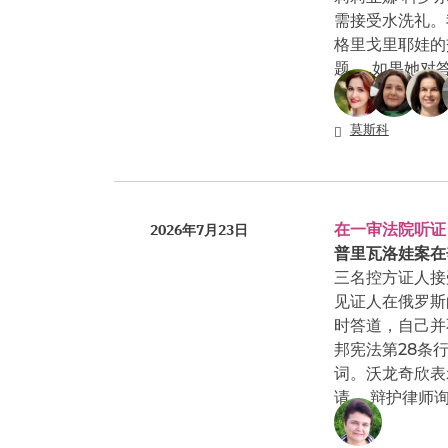
需接受水洗礼。
格里戈里耶娃的
题……如果她对
莫斯科
在一审法院听证
2026年7月23日
普里瓦洛娃案在
三名控方证人接
见证人在俄罗斯
时答道，自己并
邦宪法第28条
词。沃龙奇欣表
请。 辩护律师