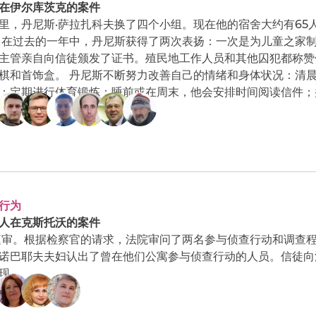
在伊尔库茨克的案件
里，丹尼斯·萨拉扎科夫换了四个小组。现在他的宿舍大约有65
 在过去的一年中，丹尼斯获得了两次表扬：一次是为儿童之家
主管亲自向信徒颁发了证书。殖民地工作人员和其他囚犯都称赞
棋和首饰盒。 丹尼斯不断努力改善自己的情绪和身体状况：清
；定期进行体育锻炼；睡前或在周末，他会安排时间阅读信件；
行为
人在克斯托沃的案件
庭审。根据检察官的请求，法院审问了两名参与侦查行动和调查程
诺巴耶夫夫妇认出了曾在他们公寓参与侦查行动的人员。信徒向
现。