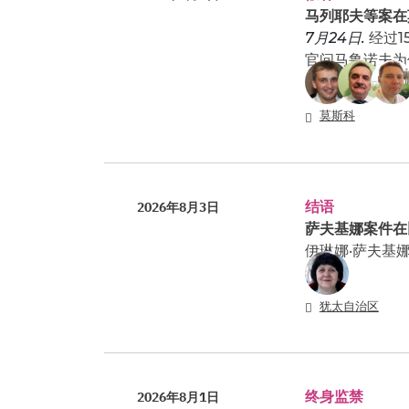
马列耶夫等案在
7月24日.
经过
官问马鲁诺夫为
莫斯科
结语
2026年8月3日
萨夫基娜案件在
伊琳娜·萨夫基
犹太自治区
终身监禁
2026年8月1日