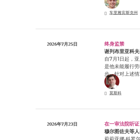
车里雅宾斯克州
终身监禁
2026年7月25日
谢列布里亚科夫
自7月1日起，
是他未能履行劳
步。针对上述情
莫斯科
在一审法院听证
2026年7月23日
穆尔图佐夫等人
莉莉亚娜·科罗