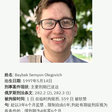
姓名
:
Baybak Semyon Olegovich
出生日期
:
1997年5月14日
刑事案件现状
:
主要刑期已送达
俄罗斯刑法条文
:
282.2 (2), 282.3 (1)
被拘留时间
:
1 日
在临时拘留所,
559 日
被软禁
句
:
处以3年6个月监禁，限制自由1年;判处有期徒刑应视为
有条件的，缓刑期为4年零6个月