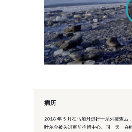
0
seconds
of
0
seconds
Volume
90%
病历
2018 年 5 月在马加丹进行一系列搜查
叶尔金被关进审前拘留中心。同一天，在哈巴罗