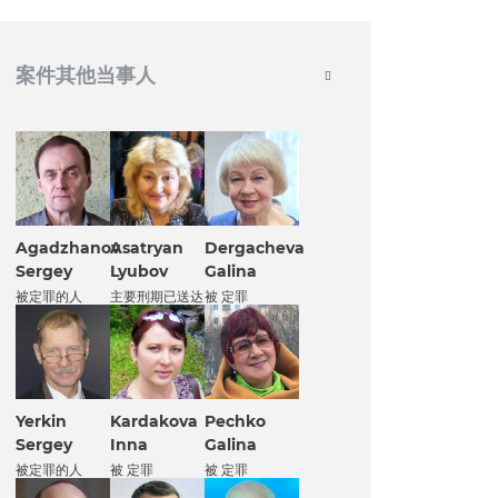
案件其他当事人
Agadzhanov
Asatryan
Dergacheva
Sergey
Lyubov
Galina
被定罪的人
主要刑期已送达
被 定罪
Yerkin
Kardakova
Pechko
Sergey
Inna
Galina
被定罪的人
被 定罪
被 定罪