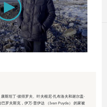
后，康斯坦丁·彼得罗夫、叶夫根尼·扎布洛夫和谢尔盖·
夫斯克，伊万·普伊达 （Ivan Puyda） 的家被