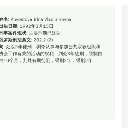
姓名
:
Khvostova Irina Vladimirovna
出生日期
:
1992年3月15日
刑事案件现状
:
主要刑期已送达
俄罗斯刑法条文
:
282.2 (2)
句
:
处以3年徒刑，剥夺从事与参加公共宗教组织和
协会工作有关的活动的权利，判处3年徒刑，限制自
由10个月，判处有期徒刑，缓刑2年，缓刑2年