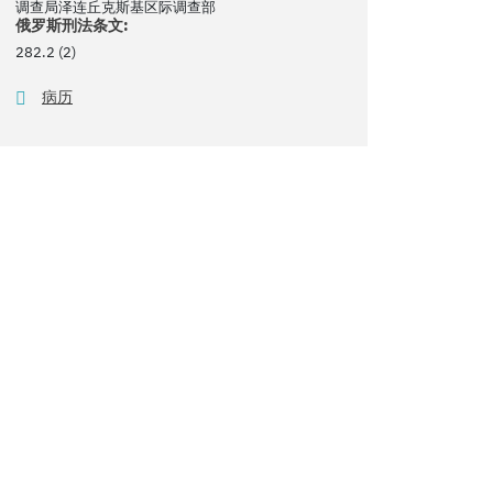
调查局泽连丘克斯基区际调查部
俄罗斯刑法条文:
282.2 (2)
病历