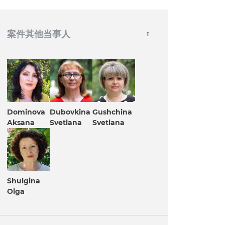
案件其他当事人
Dominova
Dubovkina
Gushchina
Aksana
Svetlana
Svetlana
Shulgina
Olga