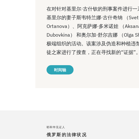
在对针对基里尔·古什钦的刑事案件进行一系列搜
基里尔的妻子斯韦特兰娜·古什奇纳 （Svetlan
Ortanova）、阿克萨娜·多米诺娃 （Aksan
Dubovkina） 和奥尔加·舒尔吉娜 （Olg
极端组织的活动。该案涉及伪造和种植违禁文
徒之家进行了搜查，正在寻找新的“证据”
时间轴
耶和华见证人
俄罗斯的法律状况