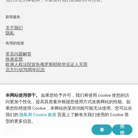
新闻服务
关于我们
隐私
有用的链接
常见问题解答
终身监禁
欧洲人权法院宣告俄罗斯耶和华见证人无罪
北方行动75周年纪念
本网站使用饼干。
如果您给予许可，我们将使用 cookie 使您的访
问更加个性化，提高其质量并根据您使用方式改善网站的性能。如
果您拒绝使用 Cookie，本网站的某些功能可能无法使用。您可以在
我们的
隐私和 Cookie 政策
页面上了解有关我们使用的 Cookie 类
Copyright © 2026
型的更多信息。
Watch Tower Bible and Tract Society of Korea.
拒
拿
版权所有.
绝