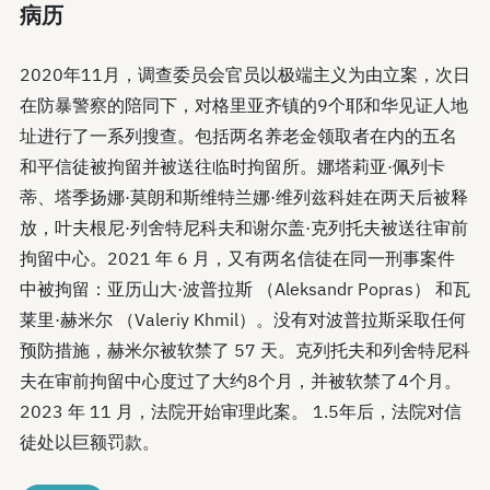
病历
2020年11月，调查委员会官员以极端主义为由立案，次日
在防暴警察的陪同下，对格里亚齐镇的9个耶和华见证人地
址进行了一系列搜查。包括两名养老金领取者在内的五名
和平信徒被拘留并被送往临时拘留所。娜塔莉亚·佩列卡
蒂、塔季扬娜·莫朗和斯维特兰娜·维列兹科娃在两天后被释
放，叶夫根尼·列舍特尼科夫和谢尔盖·克列托夫被送往审前
拘留中心。2021 年 6 月，又有两名信徒在同一刑事案件
中被拘留：亚历山大·波普拉斯 （Aleksandr Popras） 和瓦
莱里·赫米尔 （Valeriy Khmil）。没有对波普拉斯采取任何
预防措施，赫米尔被软禁了 57 天。克列托夫和列舍特尼科
夫在审前拘留中心度过了大约8个月，并被软禁了4个月。
2023 年 11 月，法院开始审理此案。 1.5年后，法院对信
徒处以巨额罚款。