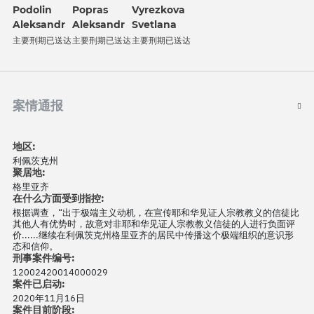
Podolin
Popras
Vyrezkova
Aleksandr
Aleksandr
Svetlana
主要刑期已送达
主要刑期已送达
主要刑期已送达
案情通报
地区:
利佩茨克州
聚居地:
格里亚齐
在什么方面受到指控:
根据调查，“出于极端主义动机，在宣传耶和华见证人宗教教义的信徒比
其他人有优势时，故意对非耶和华见证人宗教教义信徒的人进行负面评
价......继续在利佩茨克州格里亚齐的居民中传播这个极端组织的意识形
态和信仰。
刑事案件编号:
12002420014000029
案件已启动:
2020年11月16日
案件目前阶段: