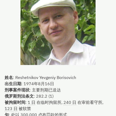
姓名
:
Reshetnikov Yevgeniy Borisovich
出生日期
:
1974年8月16日
刑事案件现状
:
主要刑期已送达
俄罗斯刑法条文
:
282.2 (1)
被拘留时间
:
1 日
在临时拘留所,
240 日
在审前看守所,
123 日
被软禁
句
:
处以 300,000 卢布罚款的形式