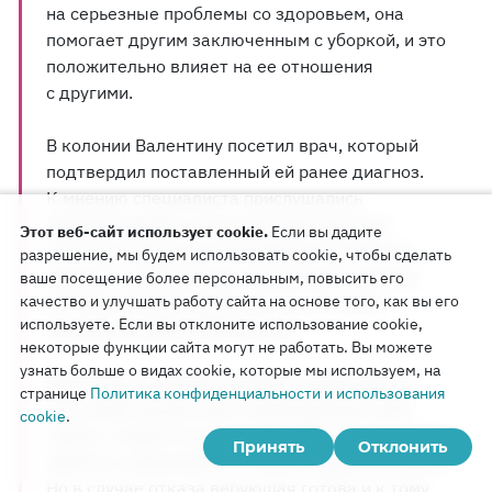
на серьезные проблемы со здоровьем, она
помогает другим заключенным с уборкой, и это
положительно влияет на ее отношения
с другими.
В колонии Валентину посетил врач, который
подтвердил поставленный ей ранее диагноз.
К мнению специалиста прислушались
администрация и медицинский персонал
Этот веб-сайт использует cookie.
Если вы дадите
колонии, благодаря чему Валентина смогла
разрешение, мы будем использовать cookie, чтобы сделать
получать необходимое ежедневное лечение.
ваше посещение более персональным, повысить его
качество и улучшать работу сайта на основе того, как вы его
Это благотворно сказалось на состоянии
используете. Если вы отклоните использование cookie,
здоровья пожилой верующей.
некоторые функции сайта могут не работать. Вы можете
узнать больше о видах cookie, которые мы используем, на
Валентина намерена подавать ходатайство
странице
Политика конфиденциальности и использования
об условно-досрочном освобождении и уже
cookie
.
сейчас старается делать все возможное, чтобы
Принять
Отклонить
избегать нареканий со стороны администрации.
Но в случае отказа верующая готова и к тому,