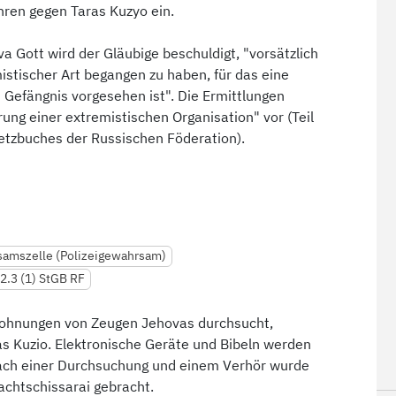
ahren gegen Taras Kuzyo ein.
 Gott wird der Gläubige beschuldigt, "vorsätzlich
stischer Art begangen zu haben, für das eine
 Gefängnis vorgesehen ist". Die Ermittlungen
ung einer extremistischen Organisation" vor (Teil
setzbuches der Russischen Föderation).
amszelle (Polizeigewahrsam)
82.3 (1) StGB RF
Wohnungen von Zeugen Jehovas durchsucht,
s Kuzio. Elektronische Geräte und Bibeln werden
ch einer Durchsuchung und einem Verhör wurde
Bachtschissarai gebracht.