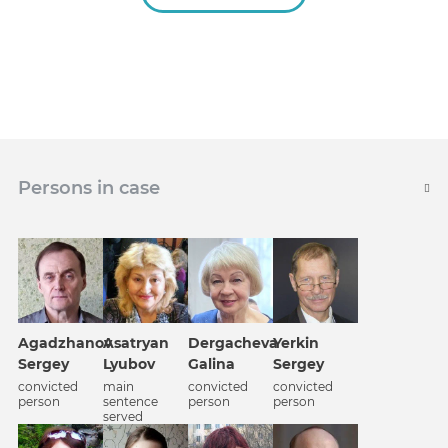
Persons in case
Agadzhanov
Asatryan
Dergacheva
Yerkin
Sergey
Lyubov
Galina
Sergey
convicted
main
convicted
convicted
person
sentence
person
person
served