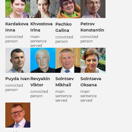
Kardakova
Khvostova
Petrov
Pechko
Inna
Irina
Konstantin
Galina
convicted
main
convicted
convicted
person
sentence
person
person
served
Puyda Ivan
Revyakin
Solntsev
Solntseva
Viktor
Mikhail
Oksana
convicted
person
convicted
main
main
person
sentence
sentence
served
served