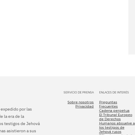
SERVICIO DE PRENSA
ENLACES DE INTERÉS
Sobre nosotros
Preguntas
Privacidad
frecuentes
e expedido por las
Cadena perpetua
El Tribunal Europeo
e la era de la
de Derechos
los testigos de Jehová
Humanos absuelve a
los testigos de
as asistieron a sus
Jehová rusos