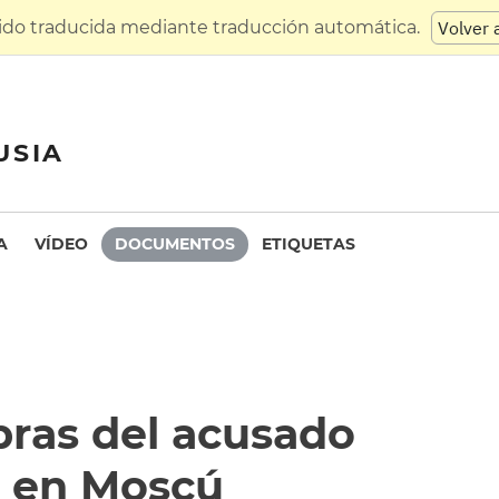
sido traducida mediante traducción automática.
Volver 
USIA
A
VÍDEO
DOCUMENTOS
ETIQUETAS
bras del acusado
v en Moscú