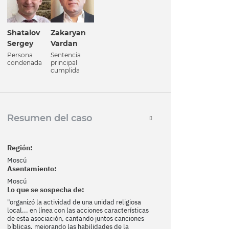
Zakaryan
Shatalov
Vardan
Sergey
Sentencia
Persona
principal
condenada
cumplida
Resumen del caso
Región:
Moscú
Asentamiento:
Moscú
Lo que se sospecha de:
"organizó la actividad de una unidad religiosa
local... en línea con las acciones características
de esta asociación, cantando juntos canciones
bíblicas, mejorando las habilidades de la