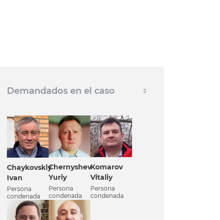
Demandados en el caso
Chernyshev
Komarov
Chaykovskiy
Yuriy
Vitaliy
Ivan
Persona
Persona
Persona
condenada
condenada
condenada