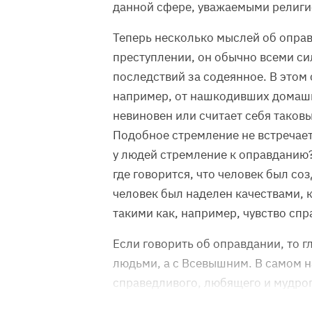
данной сфере, уважаемыми религио
Теперь несколько мыслей об оправ
преступлении, он обычно всеми си
последствий за содеянное. В этом 
например, от нашкодивших домашн
невиновен или считает себя таков
Подобное стремление не встречаетс
у людей стремление к оправданию?
где говорится, что человек был со
человек был наделен качествами, 
такими как, например, чувство спр
Если говорить об оправдании, то г
людьми, а с Всевышним. В самом н
справедливого, любящего и мудро