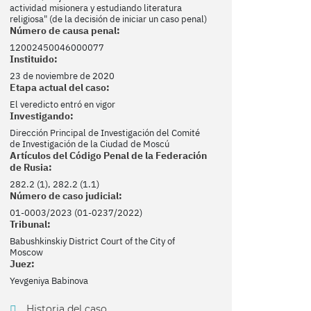
actividad misionera y estudiando literatura
religiosa" (de la decisión de iniciar un caso penal)
Número de causa penal:
12002450046000077
Instituido:
23 de noviembre de 2020
Etapa actual del caso:
El veredicto entró en vigor
Investigando:
Dirección Principal de Investigación del Comité
de Investigación de la Ciudad de Moscú
Artículos del Código Penal de la Federación
de Rusia:
282.2 (1), 282.2 (1.1)
Número de caso judicial:
01-0003/2023 (01-0237/2022)
Tribunal:
Babushkinskiy District Court of the City of
Moscow
Juez:
Yevgeniya Babinova
Historia del caso