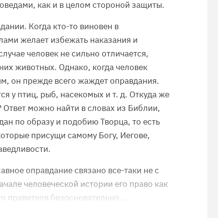
ведами, как и в целом стороной защиты.
дании. Когда кто-то виновен в
лами желает избежать наказания и
случае человек не сильно отличается,
их животных. Однако, когда человек
ым, он прежде всего жаждет оправдания.
я у птиц, рыб, насекомых и т. д. Откуда же
 Ответ можно найти в словах из Библии,
здан по образу и подобию Творца, то есть
которые присущи самому Богу, Иегове,
аведливости.
лавное оправдание связано все-таки не с
ачале человеческой истории его право как
го правителя безосновательно …