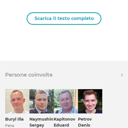
Scarica il testo completo
Persone coinvolte
Petrov
Buryi Ilia
Naymushin
Kapitonov
Denis
Sergey
Eduard
Pena