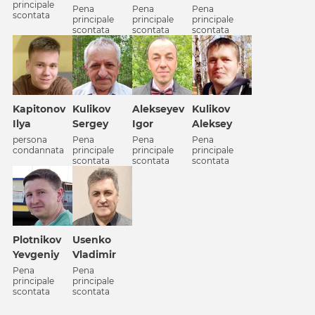
principale
Pena
Pena
Pena
scontata
principale
principale
principale
scontata
scontata
scontata
Alekseyev
Kapitonov
Kulikov
Kulikov
Igor
Ilya
Sergey
Aleksey
Pena
persona
Pena
Pena
principale
condannata
principale
principale
scontata
scontata
scontata
Plotnikov
Usenko
Yevgeniy
Vladimir
Pena
Pena
principale
principale
scontata
scontata