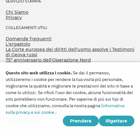
SERVIZIO STAMPA
Chi Siamo
Privacy
COLLEGAMENTI UTILI
Domande frequenti
L'ergastolo
La Corte europea dei diritti dell'uomo assolve i Testimoni
di Geova russi
75º anniversario dell'Operazione Nord
Questo sito web utilizza i cookie.
Se dai il permesso,
utilizzeremo i cookie per rendere la tua visita più personale,
migliorarne la qualità e migliorare le prestazioni del sito in base a
come lo utilizzi. Se rifiuti l'uso dei cookie, alcune funzionalità del
sito potrebbero non funzionare. Per saperne di più sui tipi di
cookie che utilizziamo, consulta la nostra pagina
Informativa
Copyright © 2026
sulla privacy e sui cookie
.
Watch Tower Bible and Tract Society of Korea.
Prendere
Rigettare
Tutti i diritti riservati.