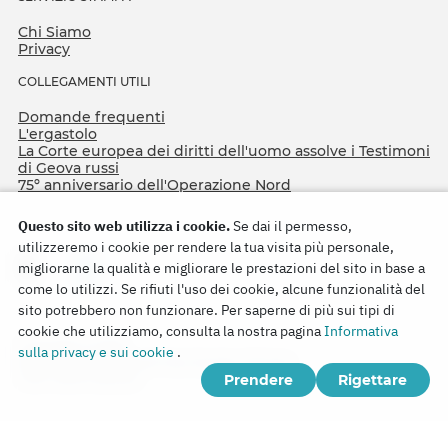
Chi Siamo
Privacy
COLLEGAMENTI UTILI
Domande frequenti
L'ergastolo
La Corte europea dei diritti dell'uomo assolve i Testimoni
di Geova russi
75º anniversario dell'Operazione Nord
Questo sito web utilizza i cookie.
Se dai il permesso,
utilizzeremo i cookie per rendere la tua visita più personale,
migliorarne la qualità e migliorare le prestazioni del sito in base a
come lo utilizzi. Se rifiuti l'uso dei cookie, alcune funzionalità del
sito potrebbero non funzionare. Per saperne di più sui tipi di
cookie che utilizziamo, consulta la nostra pagina
Informativa
Copyright © 2026
sulla privacy e sui cookie
.
Watch Tower Bible and Tract Society of Korea.
Prendere
Rigettare
Tutti i diritti riservati.