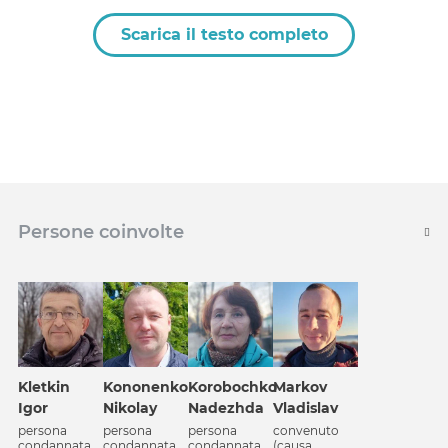
Scarica il testo completo
Persone coinvolte
Kononenko
Kletkin
Korobochko
Markov
Nikolay
Igor
Nadezhda
Vladislav
persona
persona
persona
convenuto
condannata
condannata
condannata
(causa