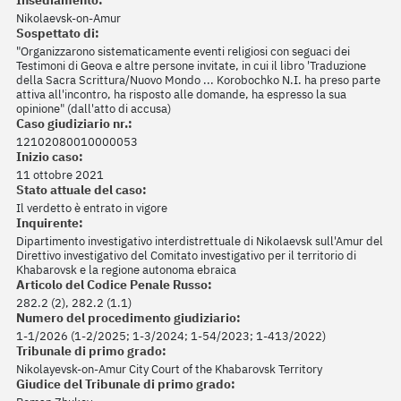
Insediamento:
Nikolaevsk-on-Amur
Sospettato di:
"Organizzarono sistematicamente eventi religiosi con seguaci dei
Testimoni di Geova e altre persone invitate, in cui il libro 'Traduzione
della Sacra Scrittura/Nuovo Mondo ... Korobochko N.I. ha preso parte
attiva all'incontro, ha risposto alle domande, ha espresso la sua
opinione" (dall'atto di accusa)
Caso giudiziario nr.:
12102080010000053
Inizio caso:
11 ottobre 2021
Stato attuale del caso:
Il verdetto è entrato in vigore
Inquirente:
Dipartimento investigativo interdistrettuale di Nikolaevsk sull'Amur del
Direttivo investigativo del Comitato investigativo per il territorio di
Khabarovsk e la regione autonoma ebraica
Articolo del Codice Penale Russo:
282.2 (2), 282.2 (1.1)
Numero del procedimento giudiziario:
1-1/2026 (1-2/2025; 1-3/2024; 1-54/2023; 1-413/2022)
Tribunale di primo grado:
Nikolayevsk-on-Amur City Court of the Khabarovsk Territory
Giudice del Tribunale di primo grado: