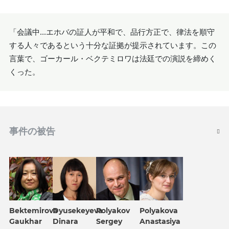
「会議中...エホバの証人が平和で、品行方正で、律法を順守
する人々であるという十分な証拠が提示されています。この
言葉で、ゴーカール・ベクテミロワは法廷での演説を締めく
くった。
事件の被告
Bektemirova
Dyusekeyeva
Polyakov
Polyakova
Gaukhar
Dinara
Sergey
Anastasiya