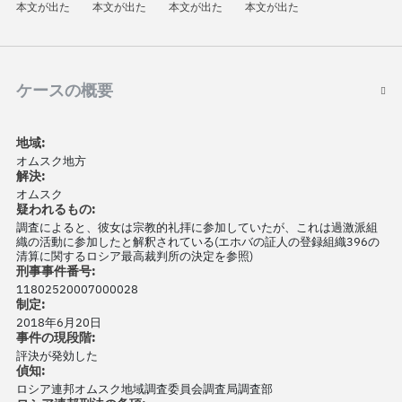
本文が出た
本文が出た
本文が出た
本文が出た
ケースの概要
地域:
オムスク地方
解決:
オムスク
疑われるもの:
調査によると、彼女は宗教的礼拝に参加していたが、これは過激派組
織の活動に参加したと解釈されている(エホバの証人の登録組織396の
清算に関するロシア最高裁判所の決定を参照)
刑事事件番号:
11802520007000028
制定:
2018年6月20日
事件の現段階:
評決が発効した
偵知:
ロシア連邦オムスク地域調査委員会調査局調査部