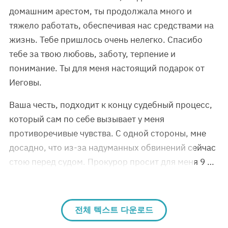
домашним арестом, ты продолжала много и
тяжело работать, обеспечивая нас средствами на
жизнь. Тебе пришлось очень нелегко. Спасибо
тебе за твою любовь, заботу, терпение и
понимание. Ты для меня настоящий подарок от
Иеговы.
Ваша честь, подходит к концу судебный процесс,
который сам по себе вызывает у меня
противоречивые чувства. С одной стороны, мне
досадно, что из-за надуманных обвинений сейчас
стою перед судом. Прокурор просит для меня 9 …
전체 텍스트 다운로드