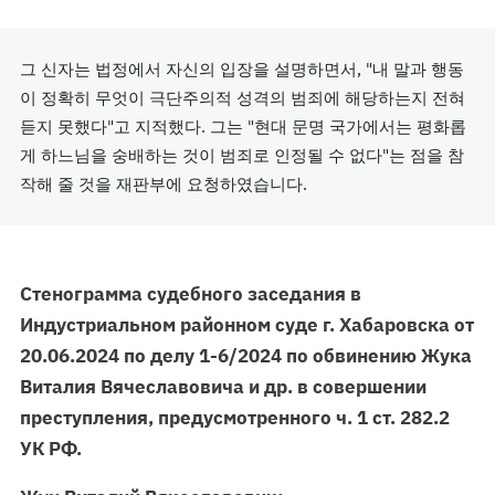
그 신자는 법정에서 자신의 입장을 설명하면서, "내 말과 행동
이 정확히 무엇이 극단주의적 성격의 범죄에 해당하는지 전혀
듣지 못했다"고 지적했다. 그는 "현대 문명 국가에서는 평화롭
게 하느님을 숭배하는 것이 범죄로 인정될 수 없다"는 점을 참
작해 줄 것을 재판부에 요청하였습니다.
Стенограмма судебного заседания в
Индустриальном районном суде г. Хабаровска от
20.06.2024 по делу 1-6/2024 по обвинению Жука
Виталия Вячеславовича и др. в совершении
преступления, предусмотренного ч. 1 ст. 282.2
УК РФ.