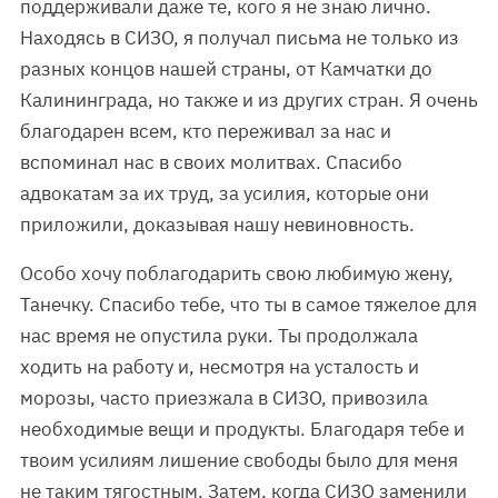
поддерживали даже те, кого я не знаю лично.
Находясь в СИЗО, я получал письма не только из
разных концов нашей страны, от Камчатки до
Калининграда, но также и из других стран. Я очень
благодарен всем, кто переживал за нас и
вспоминал нас в своих молитвах. Спасибо
адвокатам за их труд, за усилия, которые они
приложили, доказывая нашу невиновность.
Особо хочу поблагодарить свою любимую жену,
Танечку. Спасибо тебе, что ты в самое тяжелое для
нас время не опустила руки. Ты продолжала
ходить на работу и, несмотря на усталость и
морозы, часто приезжала в СИЗО, привозила
необходимые вещи и продукты. Благодаря тебе и
твоим усилиям лишение свободы было для меня
не таким тягостным. Затем, когда СИЗО заменили