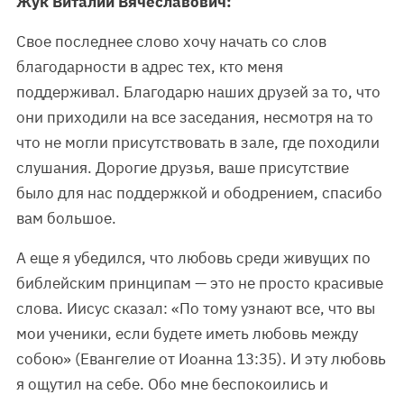
Жук Виталий Вячеславович:
Свое последнее слово хочу начать со слов
благодарности в адрес тех, кто меня
поддерживал. Благодарю наших друзей за то, что
они приходили на все заседания, несмотря на то
что не могли присутствовать в зале, где походили
слушания. Дорогие друзья, ваше присутствие
было для нас поддержкой и ободрением, спасибо
вам большое.
А еще я убедился, что любовь среди живущих по
библейским принципам — это не просто красивые
слова. Иисус сказал: «По тому узнают все, что вы
мои ученики, если будете иметь любовь между
собою» (Евангелие от Иоанна 13:35). И эту любовь
я ощутил на себе. Обо мне беспокоились и