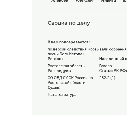
Алексей
Алексей
Никита
В
Сводка по делу
В чем подозревается:
по версии следствия, «созывали собрания
песни Богу Иегове»
Регион:
Населенный п
Ростовская область
Гуково
Расследует:
Статьи УК РФ
СО ОВД СУ СК России по
282.2 (1)
Ростовской области
Судья:
Наталья Батура