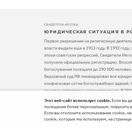
СВИДЕТЕЛИ ИЕГОВЫ
ЮРИДИЧЕСКАЯ СИТУАЦИЯ В Р
Первое разрешение на религиозную деятель
власти выдали еще в 1913 году. В 1992 году
эпохи советских репрессий, Свидетели Иего
получили официальную регистрацию. Впосле
богослужения посещали до 290 000 человек.
Верховный суд РФ ликвидировал все юридич
конфисковал сотни богослужебных зданий. Н
решетку отправлены сотни верующих. В 202
оправдал Свидетелей Иеговы, предписал ос
Этот веб-сайт использует cookie.
Если вы да
уголовное преследование и компенсировать
посещение более персональным, повысить его
им вред.
Если вы отклоните использование cookie, не
cookie, которые мы используем, на страниц