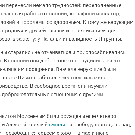
ни перенесли немало трудностей: переполненные
очасовая работа в колонии, штрафной изолятор,
словий и проблемы со здоровьем. К тому же верующим
от родных и друзей. Главным переживанием для
ревога за жену: у Натальи инвалидность II группы.
ины старались не отчаиваться и приспосабливались
. В колонии они добросовестно трудились, за что
являла им поощрения. Вначале верующие были
 позже Никита работал в местном магазине,
оизводстве. В свободное время они изучали
ь доброжелательные отношения с другими
Никитой Моисеевым были осуждены еще четверо
 и Алексей Горелый
вышли
на свободу полгода назад,
н освободятся совсем скоро — в мае и июне