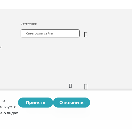
КАТЕГОРИИ
Категории сайта
ы
аше
Принять
Отклонить
Copyright © 2026
ользуете.
Watch Tower Bible and Tract Society of Korea.
е о видах
Все права сохраняются.