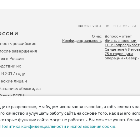
ПРЕСС-СЛУЖБА
ПОЛЕЗНЫЕ ССЫЛКИ
ОССИИ
О нас
Вопрос – ответ
Конфиденциальность
Жизнь в колонии
ность российские
ЕСПЧ оправдывает
Свидетелей Иегов
, после завершения
75-я годовщина
вы в России
операции «Север»
дствии их
 В 2017 году
еские лица и
ачались обыски, за
2 году ЕСПЧ
тановить их
дите разрешение, мы будем использовать cookie, чтобы сделать в
 весь причиненный
 качество и улучшать работу сайта на основе того, как вы его исп
которые функции сайта могут не работать. Вы можете узнать больш
е
Политика конфиденциальности и использования cookie
.