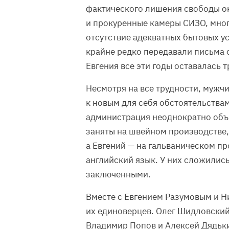
фактического лишения свободы о
и прокуренные камеры СИЗО, мног
отсутствие адекватных бытовых у
крайне редко передавали письма 
Евгения все эти годы оставалась т
Несмотря на все трудности, мужч
к новым для себя обстоятельствам
администрация неоднократно объ
заняты на швейном производстве,
а Евгений — на гальваническом пр
английский язык. У них сложилис
заключенными.
Вместе с Евгением Разумовым и 
их единоверцев. Олег Шидловский
Владимир Попов и Алексей Дядьки