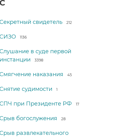
С
Секретный свидетель
212
СИЗО
1136
Слушание в суде первой
инстанции
3398
Смягчение наказания
45
Снятие судимости
1
СПЧ при Президенте РФ
17
Срыв богослужения
28
Срыв развлекательного