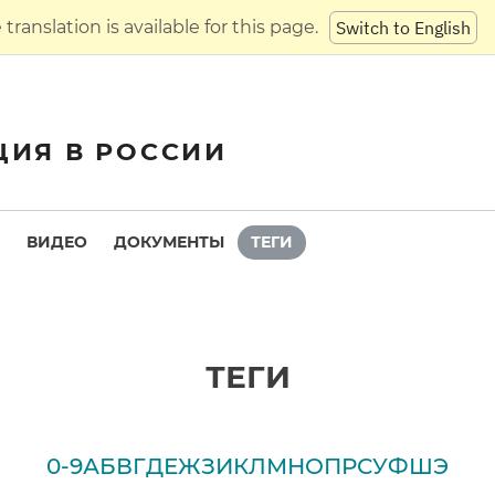
translation is available for this page.
Switch to English
ЦИЯ В РОССИИ
ВИДЕО
ДОКУМЕНТЫ
ТЕГИ
ТЕГИ
0-9
А
Б
В
Г
Д
Е
Ж
З
И
К
Л
М
Н
О
П
Р
С
У
Ф
Ш
Э