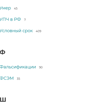
Умер
45
УПЧ в РФ
7
Условный срок
409
Ф
Фальсификации
90
ФСЭМ
35
Ш