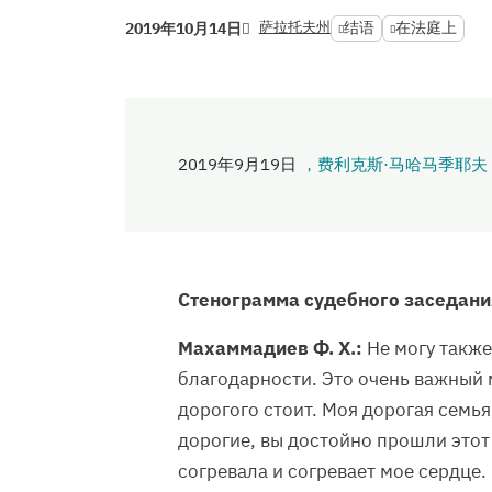
萨拉托夫州
结语
在法庭上
2019年10月14日
2019年9月19日
，费利克斯·马哈马季耶夫
Стенограмма судебного заседания
Махаммадиев Ф. Х.:
Не могу также
благодарности. Это очень важный 
дорогого стоит. Моя дорогая семья
дорогие, вы достойно прошли этот
согревала и согревает мое сердце.