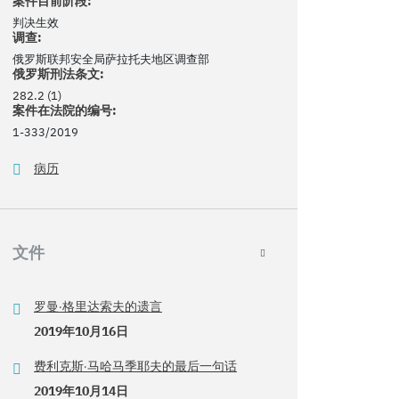
案件目前阶段:
判决生效
调查:
俄罗斯联邦安全局萨拉托夫地区调查部
俄罗斯刑法条文:
282.2 (1)
案件在法院的编号:
1-333/2019
病历
文件
罗曼·格里达索夫的遗言
2019年10月16日
费利克斯·马哈马季耶夫的最后一句话
2019年10月14日