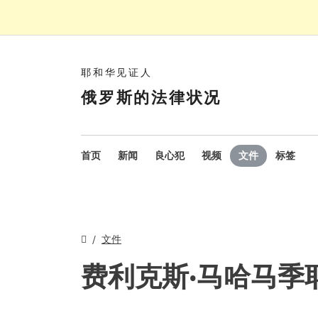
耶和华见证人
俄罗斯的法律状况
首页
新闻
良心犯
视频
文件
标签
文件
费利克斯·马哈马季