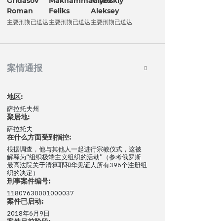
Gridasov
Makhammadiyev
Miretskiy
Roman
Feliks
Aleksey
主要刑期已送达
主要刑期已送达
主要刑期已送达
案情通报
地区:
萨拉托夫州
聚居地:
萨拉托夫
在什么方面受到指控:
根据调查，他与其他人一起进行宗教仪式，这被
解释为“组织极端主义组织的活动”（参考俄罗斯
最高法院关于清算耶和华见证人所有396个注册组
织的决定）
刑事案件编号:
11807630001000037
案件已启动:
2018年6月9日