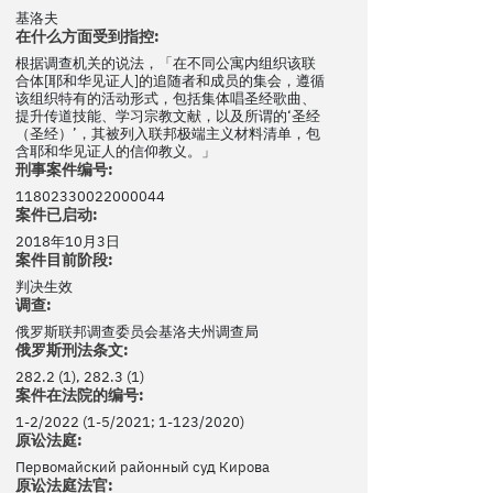
基洛夫
在什么方面受到指控:
根据调查机关的说法，「在不同公寓内组织该联
合体[耶和华见证人]的追随者和成员的集会，遵循
该组织特有的活动形式，包括集体唱圣经歌曲、
提升传道技能、学习宗教文献，以及所谓的‘圣经
（圣经）’，其被列入联邦极端主义材料清单，包
含耶和华见证人的信仰教义。」
刑事案件编号:
11802330022000044
案件已启动:
2018年10月3日
案件目前阶段:
判决生效
调查:
俄罗斯联邦调查委员会基洛夫州调查局
俄罗斯刑法条文:
282.2 (1), 282.3 (1)
案件在法院的编号:
1-2/2022 (1-5/2021; 1-123/2020)
原讼法庭:
Первомайский районный суд Кирова
原讼法庭法官: