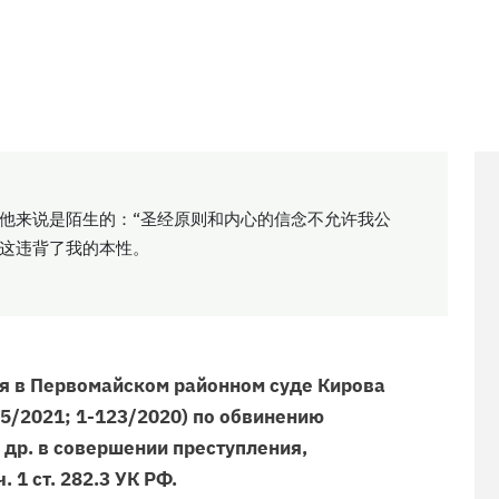
他来说是陌生的：“圣经原则和内心的信念不允许我公
这违背了我的本性。
я в Первомайском районном суде Кирова
1-5/2021; 1-123/2020) по обвинению
др. в совершении преступления,
. 1 ст. 282.3 УК РФ.