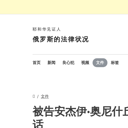
耶和华见证人
俄罗斯的法律状况
首页
新闻
良心犯
视频
文件
标签
文件
被告安杰伊·奥尼什
话