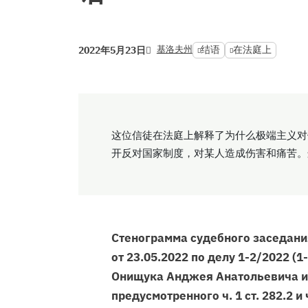
基洛夫州
结语
在法庭上
2022年5月23日
这位信徒在法庭上解释了为什么极端主义对
开反对国家制度，对某人造成伤害和痛苦。
Стенограмма судебного заседани
от 23.05.2022 по делу 1-2/2022 (
Онищука Анджея Анатольевича и 
предусмотренного ч. 1 ст. 282.2 и ч