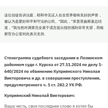
这位信徒告诉法庭，耶和华见证人在全世界都有良好的声誉，
被认为是爱好和平和守法的公民。“因此，”库普里扬斯基总结
道，“我当然对调查完全基于谎言提出指控感到非常失望，而检
察官办公室对此表示支持。
Стенограмма судебного заседания в Ленинском
районном суде г. Курска от 27.11.2024 по делу 1-
640/2024 по обвинению Куприянского Николая
Викторовича и др. в совершении преступления,
предусмотренного ч. 1 ст. 282.2 УК РФ.
Куприянский Николай Викторович:
Ваша честь, свое последнее слово я хотел бы