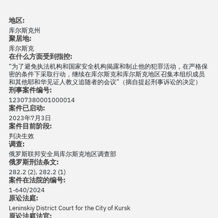
地区:
库尔斯克州
聚居地:
库尔斯克
在什么方面受到指控:
“为了避免执法机构和国家安全机构揭露和制止他的犯罪活动，在严格保
密的条件下采取行动，继续在库尔斯克和库尔斯克地区召集本组织成员
和其他耶和华见证人教义追随者的会议”（摘自提起刑事诉讼的决定）
刑事案件编号:
12307380001000014
案件已启动:
2023年7月3日
案件目前阶段:
判决生效
调查:
俄罗斯联邦安全局库尔斯克地区调查部
俄罗斯刑法条文:
282.2 (2), 282.2 (1)
案件在法院的编号:
1-640/2024
原讼法庭:
Leninskiy District Court for the City of Kursk
原讼法庭法官: