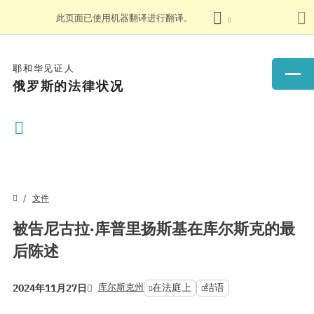
此页面已使用机器翻译进行翻译。
耶和华见证人
俄罗斯的法律状况
文件
被告尼古拉·库普里扬斯基在库尔斯克的最
后陈述
库尔斯克州
在法庭上
结语
2024年11月27日