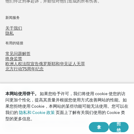
他们停止刑事起诉，并赔偿对他们造成的所有伤害。
新闻服务
关于我们
隐私
有用的链接
常见问题解答
终身监禁
欧洲人权法院宣告俄罗斯耶和华见证人无罪
北方行动75周年纪念
本网站使用饼干。
如果您给予许可，我们将使用 cookie 使您的访
问更加个性化，提高其质量并根据您使用方式改善网站的性能。如
果您拒绝使用 Cookie，本网站的某些功能可能无法使用。您可以在
我们的
隐私和 Cookie 政策
页面上了解有关我们使用的 Cookie 类
Copyright © 2026
型的更多信息。
Watch Tower Bible and Tract Society of Korea.
拒
拿
版权所有.
绝