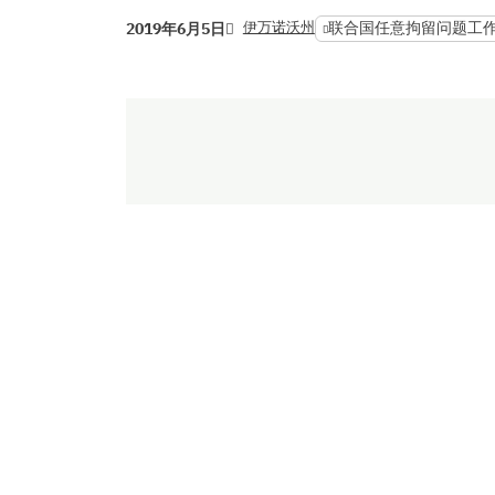
伊万诺沃州
联合国任意拘留问题工
2019年6月5日