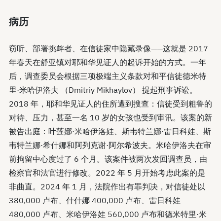
病历
窃听、部署挑衅者、在信徒家中隐藏录像——这就是 2017
年春天在舒亚镇对耶和华见证人的起诉开始的方式。一年
后，调查委员会根据三项极端主义条款对和平信徒德米特
里·米哈伊洛夫 （Dmitriy Mikhaylov） 提起刑事诉讼。
2018 年，耶和华见证人的住所遭到搜查：信徒受到粗鲁的
对待、压力，甚至一名 10 岁的女孩也受到审讯。该案的新
被告出庭：叶莲娜·米哈伊洛娃、斯韦特兰娜·雷日科娃、斯
韦特兰娜·希什娜和阿列克谢·阿尔希波夫。米哈伊洛夫在审
前拘留中心度过了 6 个月。该案件被两次发回调查员，由
检察官和法官进行修改。2022 年 5 月开始考虑此案的是
非曲直。2024 年 1 月，法院作出有罪判决，对信徒处以
380,000 卢布、什什娜 400,000 卢布、雷日科娃
480,000 卢布、米哈伊洛娃 560,000 卢布和德米特里·米